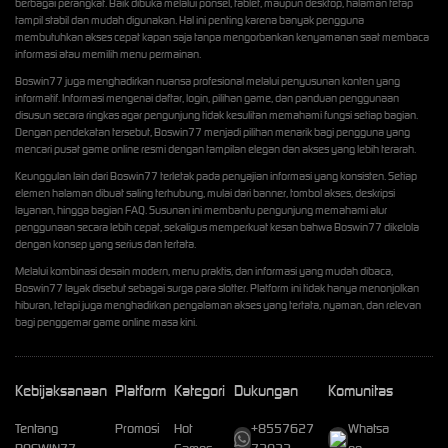
berbagai perangkat. Baik dibuka melalui ponsel, tablet, maupun desktop, halaman tetap
tampil stabil dan mudah digunakan. Hal ini penting karena banyak pengguna
membutuhkan akses cepat kapan saja tanpa mengorbankan kenyamanan saat membaca
informasi atau memilih menu permainan.
Boswin77 juga menghadirkan nuansa profesional melalui penyusunan konten yang
informatif. Informasi mengenai daftar, login, pilihan game, dan panduan penggunaan
disusun secara ringkas agar pengunjung tidak kesulitan memahami fungsi setiap bagian.
Dengan pendekatan tersebut, Boswin77 menjadi pilihan menarik bagi pengguna yang
mencari pusat game online resmi dengan tampilan elegan dan akses yang lebih terarah.
Keunggulan lain dari Boswin77 terletak pada penyajian informasi yang konsisten. Setiap
elemen halaman dibuat saling terhubung, mulai dari banner, tombol akses, deskripsi
layanan, hingga bagian FAQ. Susunan ini membantu pengunjung memahami alur
penggunaan secara lebih cepat, sekaligus memperkuat kesan bahwa Boswin77 dikelola
dengan konsep yang serius dan tertata.
Melalui kombinasi desain modern, menu praktis, dan informasi yang mudah dibaca,
Boswin77 layak disebut sebagai surga para slotter. Platform ini tidak hanya menonjolkan
hiburan, tetapi juga menghadirkan pengalaman akses yang tertata, nyaman, dan relevan
bagi penggemar game online masa kini.
Kebijaksanaan
Platform
Kategori
Dukungan
Komunitas
Tentang
Promosi
Hot
+8557627
Whatsa