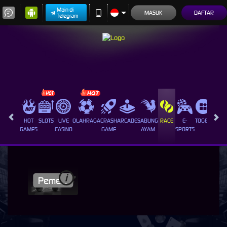
Main di
MASUK
DAFTAR
Telegram
HOT
SLOTS
LIVE
OLAHRAGA
CRASH
ARCADE
SABUNG
RACE
E-
TOGEL
PROM
GAMES
CASINO
GAME
AYAM
SPORTS
i