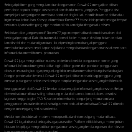
Sebagai platform yang mengutamakan kenyamanan, Boswin77 menyajikan pilihan
permainan populer dengan akses cepat dan struktur menu yang jelas. Pengguna bisa
menjelajahi kategori game, membaca panduan singkat, lalu memilih halaman daftar atau
login sesuai kebutuhan. Konsep ini membuat Boswin77 terasa lebih praktis sebagai tempat
berkumpul para slotter yang ingin menikmati hiburan digital dengan alur efisien.
Selain tampilan yang responsif, Boswin77 juga memperhatikan kemudahan akses dari
berbagai perangkat. Baik dibuka melalui ponsel, tablet, maupun desktop, halaman tetap
tampil stabil dan mudah digunakan. Hal ini penting karena banyak pengguna
membutuhkan akses cepat kapan saja tanpa mengorbankan kenyamanan saat membaca
informasi atau memilih menu permainan.
Boswin77 juga menghadirkan nuansa profesional melalui penyusunan konten yang
informatif. Informasi mengenai daftar, login, pilihan game, dan panduan penggunaan
disusun secara ringkas agar pengunjung tidak kesulitan memahami fungsi setiap bagian.
Dengan pendekatan tersebut, Boswin77 menjadi pilihan menarik bagi pengguna yang
mencari pusat game online resmi dengan tampilan elegan dan akses yang lebih terarah.
Keunggulan lain dari Boswin77 terletak pada penyajian informasi yang konsisten. Setiap
elemen halaman dibuat saling terhubung, mulai dari banner, tombol akses, deskripsi
layanan, hingga bagian FAQ. Susunan ini membantu pengunjung memahami alur
penggunaan secara lebih cepat, sekaligus memperkuat kesan bahwa Boswin77 dikelola
dengan konsep yang serius dan tertata.
Melalui kombinasi desain modern, menu praktis, dan informasi yang mudah dibaca,
Boswin77 layak disebut sebagai surga para slotter. Platform ini tidak hanya menonjolkan
hiburan, tetapi juga menghadirkan pengalaman akses yang tertata, nyaman, dan relevan
bagi penggemar game online masa kini.