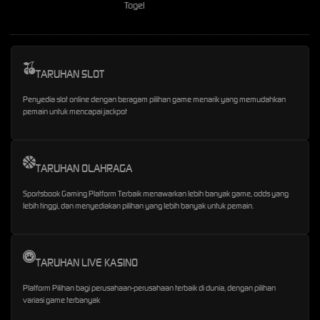
Togel
TARUHAN SLOT
Penyedia slot online dengan beragam pilihan game menarik yang memudahkan
pemain untuk mencapai jackpot
TARUHAN OLAHRAGA
Sportsbook Gaming Platform Terbaik menawarkan lebih banyak game, odds yang
lebih tinggi, dan menyediakan pilihan yang lebih banyak untuk pemain.
TARUHAN LIVE KASINO
Platform Pilihan bagi perusahaan-perusahaan terbaik di dunia, dengan pilihan
variasi game terbanyak