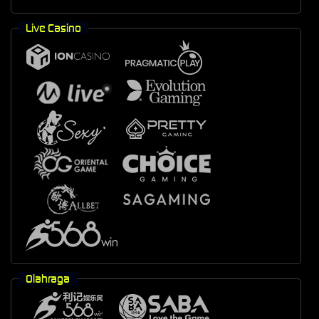
Live Casino
Olahraga