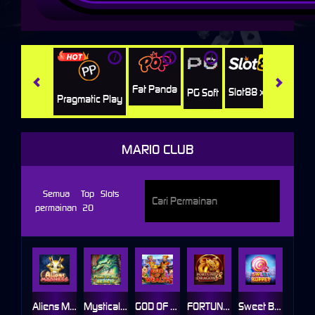
i
i
i
i
i
Facha
Fat Panda
Slot88 x PP
PG Soft
Pragmatic Play
MARIO CLUB
Semua
Top
Slots
permainan
20
Aliens Madness
Mystical Beasts
GOD OF WEALTH
FORTUNE DRAGON 88
Sweet Buffet