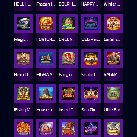
HELL HOT 100
Frozen Joker
DOLPHIN REEF
HAPPY NEW YEAR
Winter Magic
Magic Wheel
FORTUNE DRUM
GREEN GOLD
Club Party
Cai Shen Do
Neko The Fortune Cat
HIGHWAY KING
Fairy of Riches
Snake Castle
RAGNAROK FIRE STORM
Rising Maya
House of Dog
Insect Temple
Sea Circus
Little Farm