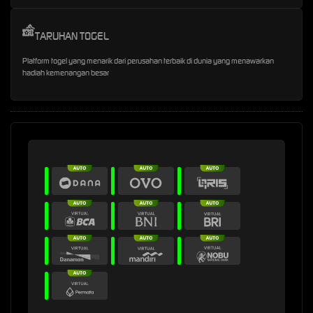
TARUHAN TOGEL
Platform togel yang menarik dari perusahan terbaik di dunia yang menawarkan
hadiah kemenangan besar