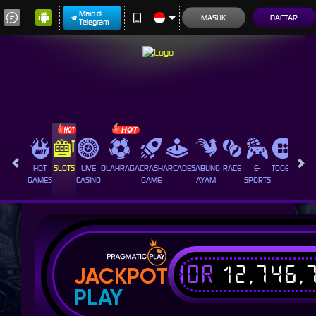
Main di
MASUK
DAFTAR
Telegram
HOT
SLOTS
LIVE
OLAHRAGA
CRASH
ARCADE
SABUNG
RACE
E-
TOGEL
PROM
GAMES
CASINO
GAME
AYAM
SPORTS
IDR
12,746,
JACKPOT
PLAY