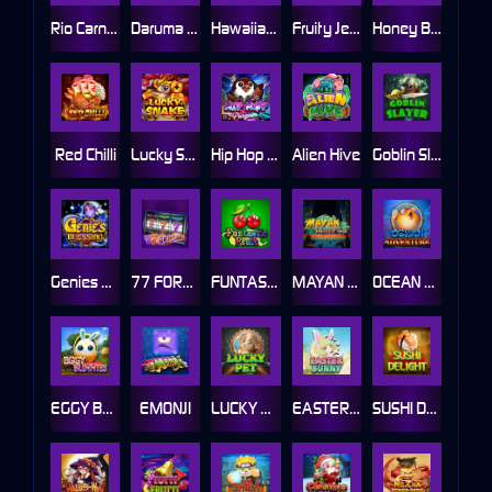
Rio Carnival
Daruma Block
Hawaiian Totem
Fruity Jester
Honey Bee Bee
Red Chilli
Lucky Snake
Hip Hop Penguin
Alien Hive
Goblin Slayer
Genies Blessing
77 FORTUNE
FUNTASTIC FRUIT
MAYAN TEMPLE
OCEAN ADVENTURE
EGGY BUNNIES
EMONJI
LUCKY PET
EASTER BUNNY
SUSHI DELIGHT