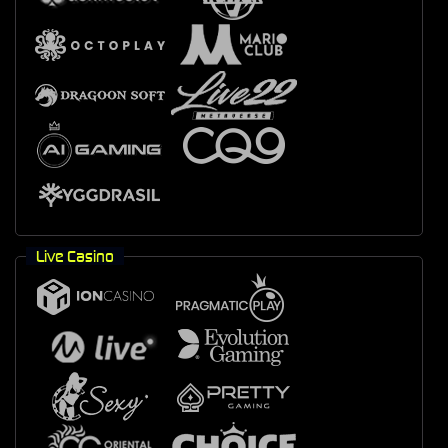
Live Casino