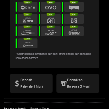
* Selama bank maintenance dan bank offline deposit dan penarikan
tidak dapat diproses
Deposit
Penarikan
Rata-rata 1 Menit
Rata-rata 5 Menit
Tanggung Jawab
Browser Yang