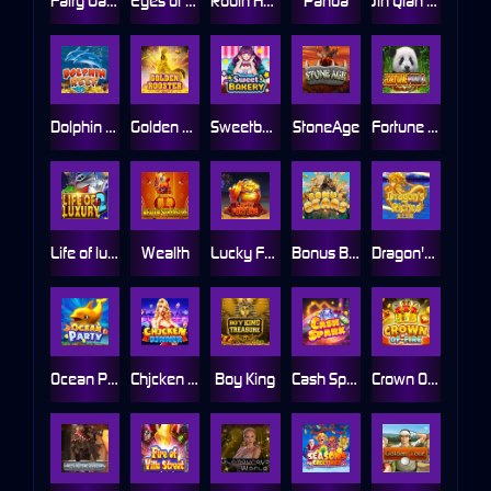
Fairy Garden
Eyes of Fortune
Robin Hood
Panda
Jin Qian Wa
Dolphin Reef
Golden Rooster
Sweetbakery
StoneAge
Fortune Panda
Life of luxury II
Wealth
Lucky Fortune
Bonus Bears
Dragon's Riches
Ocean Party
Chjcken Djnner
Boy King
Cash Spark
Crown Of Fire