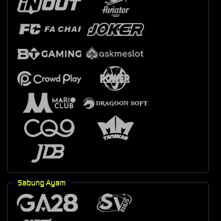
Sabung Ayam