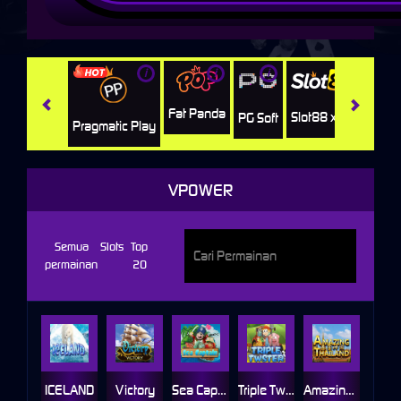
i
i
i
i
i
Facha
Fat Panda
Slot88 x PP
PG Soft
Pragmatic Play
VPOWER
Semua
Slots
Top
permainan
20
ICELAND
Victory
Sea Captain
Triple Twister
Amazing Thailand