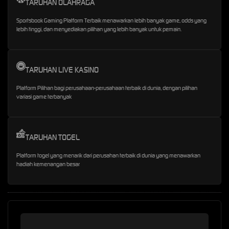
TARUHAN OLAHRAGA
Sportsbook Gaming Platform Terbaik menawarkan lebih banyak game, odds yang
lebih tinggi, dan menyediakan pilihan yang lebih banyak untuk pemain.
TARUHAN LIVE KASINO
Platform Pilihan bagi perusahaan-perusahaan terbaik di dunia, dengan pilihan
variasi game terbanyak
TARUHAN TOGEL
Platform togel yang menarik dari perusahan terbaik di dunia yang menawarkan
hadiah kemenangan besar