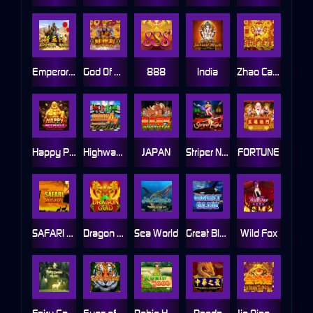
Emperor Gate
God Of Wealth
888
India
Zhao Cai Jin Bao
Happy Prosperous
Highway King
JAPAN
Striper Night
FORTUNE
SAFARI Heat
Dragon Gold
Sea World
Great Blue
Wild Fox