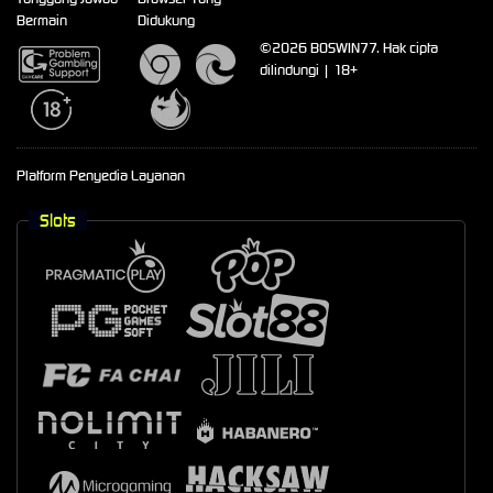
Bermain
Didukung
©2026 BOSWIN77. Hak cipta
dilindungi | 18+
Platform Penyedia Layanan
Slots