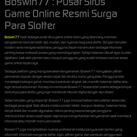
Boswin77 : Pusat Situs
Game Online Resmi Surga
Para Slotter
Boswin77
hadir sebagai pusat situs game online resmi yang dirancang memberi
pengalaman bermain lebih rapi, mudah, dan nyaman bagi para slotter. Dengan tampilan
modern serta navigasi sederhana, pengguna dapat menemukan berbagai informasi
penting tanpa melewati proses yang membingungkan. Setiap halaman dibuat agar mudah
dipahami, baik oleh pemain baru maupun pengguna yang sudah terbiasa mencari akses
game online terpercaya.
Sebagai platform yang mengutamakan kenyamanan, Boswin77 menyajikan pilihan
permainan populer dengan akses cepat dan struktur menu yang jelas. Pengguna bisa
menjelajahi kategori game, membaca panduan singkat, lalu memilih halaman daftar atau
login sesuai kebutuhan. Konsep ini membuat Boswin77 terasa lebih praktis sebagai tempat
berkumpul para slotter yang ingin menikmati hiburan digital dengan alur efisien.
Selain tampilan yang responsif, Boswin77 juga memperhatikan kemudahan akses dari
berbagai perangkat. Baik dibuka melalui ponsel, tablet, maupun desktop, halaman tetap
tampil stabil dan mudah digunakan. Hal ini penting karena banyak pengguna
membutuhkan akses cepat kapan saja tanpa mengorbankan kenyamanan saat membaca
informasi atau memilih menu permainan.
Boswin77 juga menghadirkan nuansa profesional melalui penyusunan konten yang
informatif. Informasi mengenai daftar, login, pilihan game, dan panduan penggunaan