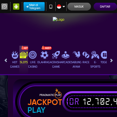
Main di
MASUK
DAFTAR
Telegram
HOT
SLOTS
LIVE
OLAHRAGA
CRASH
ARCADE
SABUNG
RACE
E-
TOGEL
PROM
GAMES
CASINO
GAME
AYAM
SPORTS
IDR
12,702,
JACKPOT
PLAY